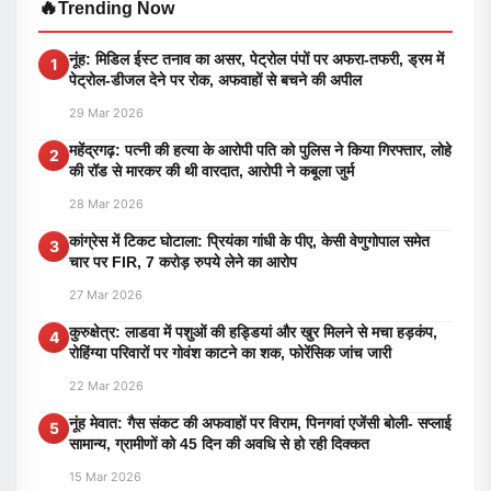
🔥
Trending Now
नूंह: मिडिल ईस्ट तनाव का असर, पेट्रोल पंपों पर अफरा-तफरी, ड्रम में
1
पेट्रोल-डीजल देने पर रोक, अफवाहों से बचने की अपील
29 Mar 2026
महेंद्रगढ़: पत्नी की हत्या के आरोपी पति को पुलिस ने किया गिरफ्तार, लोहे
2
की रॉड से मारकर की थी वारदात, आरोपी ने कबूला जुर्म
28 Mar 2026
कांग्रेस में टिकट घोटाला: प्रियंका गांधी के पीए, केसी वेणुगोपाल समेत
3
चार पर FIR, 7 करोड़ रुपये लेने का आरोप
27 Mar 2026
कुरुक्षेत्र: लाडवा में पशुओं की हड्डियां और खुर मिलने से मचा हड़कंप,
4
रोहिंग्या परिवारों पर गोवंश काटने का शक, फोरेंसिक जांच जारी
22 Mar 2026
नूंह मेवात: गैस संकट की अफवाहों पर विराम, पिनगवां एजेंसी बोली- सप्लाई
5
सामान्य, ग्रामीणों को 45 दिन की अवधि से हो रही दिक्कत
15 Mar 2026