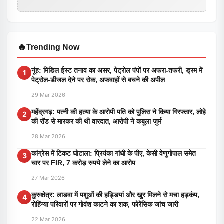
🔥
Trending Now
नूंह: मिडिल ईस्ट तनाव का असर, पेट्रोल पंपों पर अफरा-तफरी, ड्रम में
1
पेट्रोल-डीजल देने पर रोक, अफवाहों से बचने की अपील
29 Mar 2026
महेंद्रगढ़: पत्नी की हत्या के आरोपी पति को पुलिस ने किया गिरफ्तार, लोहे
2
की रॉड से मारकर की थी वारदात, आरोपी ने कबूला जुर्म
28 Mar 2026
कांग्रेस में टिकट घोटाला: प्रियंका गांधी के पीए, केसी वेणुगोपाल समेत
3
चार पर FIR, 7 करोड़ रुपये लेने का आरोप
27 Mar 2026
कुरुक्षेत्र: लाडवा में पशुओं की हड्डियां और खुर मिलने से मचा हड़कंप,
4
रोहिंग्या परिवारों पर गोवंश काटने का शक, फोरेंसिक जांच जारी
22 Mar 2026