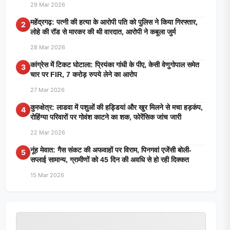
29 Mar 2026
महेंद्रगढ़: पत्नी की हत्या के आरोपी पति को पुलिस ने किया गिरफ्तार,
2
लोहे की रॉड से मारकर की थी वारदात, आरोपी ने कबूला जुर्म
28 Mar 2026
कांग्रेस में टिकट घोटाला: प्रियंका गांधी के पीए, केसी वेणुगोपाल समेत
3
चार पर FIR, 7 करोड़ रुपये लेने का आरोप
27 Mar 2026
कुरुक्षेत्र: लाडवा में पशुओं की हड्डियां और खुर मिलने से मचा हड़कंप,
4
रोहिंग्या परिवारों पर गोवंश काटने का शक, फोरेंसिक जांच जारी
22 Mar 2026
नूंह मेवात: गैस संकट की अफवाहों पर विराम, पिनगवां एजेंसी बोली-
5
सप्लाई सामान्य, ग्रामीणों को 45 दिन की अवधि से हो रही दिक्कत
15 Mar 2026