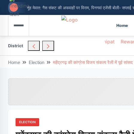
नूंह मेवात: गैस संकट की अफवाहों पर विराम, पिनगवां एजेंसी बोली- सप्लाई 
Home
hendragarh
Nuh
Palwal
Panchkula
Panipat
Rewar
District
Home
Election
महेंद्रगढ़ की कांग्रेस विजय संकल्प रैली में पूर्व सा
ELECTION