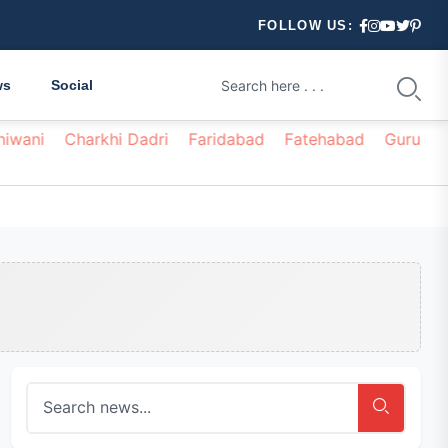
FOLLOW US:
ws
Social
hiwani
Charkhi Dadri
Faridabad
Fatehabad
Gurugr