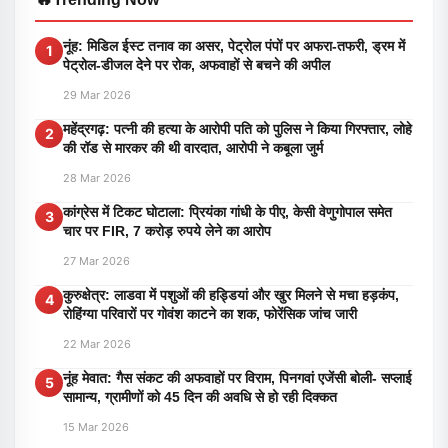
नूंह: मिडिल ईस्ट तनाव का असर, पेट्रोल पंपों पर अफरा-तफरी, ड्रम में
1
पेट्रोल-डीजल देने पर रोक, अफवाहों से बचने की अपील
29 Mar 2026
महेंद्रगढ़: पत्नी की हत्या के आरोपी पति को पुलिस ने किया गिरफ्तार, लोहे
2
की रॉड से मारकर की थी वारदात, आरोपी ने कबूला जुर्म
28 Mar 2026
कांग्रेस में टिकट घोटाला: प्रियंका गांधी के पीए, केसी वेणुगोपाल समेत
3
चार पर FIR, 7 करोड़ रुपये लेने का आरोप
27 Mar 2026
कुरुक्षेत्र: लाडवा में पशुओं की हड्डियां और खुर मिलने से मचा हड़कंप,
4
रोहिंग्या परिवारों पर गोवंश काटने का शक, फोरेंसिक जांच जारी
22 Mar 2026
नूंह मेवात: गैस संकट की अफवाहों पर विराम, पिनगवां एजेंसी बोली- सप्लाई
5
सामान्य, ग्रामीणों को 45 दिन की अवधि से हो रही दिक्कत
15 Mar 2026