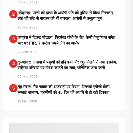
29 Mar 2026
महेंद्रगढ़: पत्नी की हत्या के आरोपी पति को पुलिस ने किया गिरफ्तार,
2
लोहे की रॉड से मारकर की थी वारदात, आरोपी ने कबूला जुर्म
28 Mar 2026
कांग्रेस में टिकट घोटाला: प्रियंका गांधी के पीए, केसी वेणुगोपाल समेत
3
चार पर FIR, 7 करोड़ रुपये लेने का आरोप
27 Mar 2026
कुरुक्षेत्र: लाडवा में पशुओं की हड्डियां और खुर मिलने से मचा हड़कंप,
4
रोहिंग्या परिवारों पर गोवंश काटने का शक, फोरेंसिक जांच जारी
22 Mar 2026
नूंह मेवात: गैस संकट की अफवाहों पर विराम, पिनगवां एजेंसी बोली-
5
सप्लाई सामान्य, ग्रामीणों को 45 दिन की अवधि से हो रही दिक्कत
15 Mar 2026