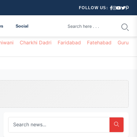
FOLLOW US:
ws
Social
hiwani
Charkhi Dadri
Faridabad
Fatehabad
Gurugr