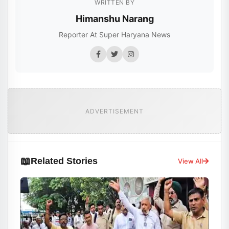
WRITTEN BY
Himanshu Narang
Reporter At Super Haryana News
ADVERTISEMENT
📖
Related Stories
View All