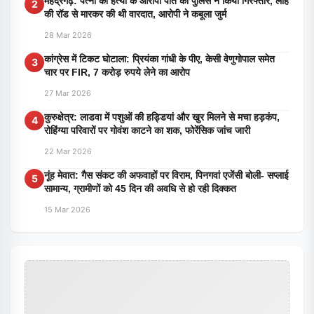
महेंद्रगढ़: पत्नी की हत्या के आरोपी पति को पुलिस ने किया गिरफ्तार, लोहे
2
की रॉड से मारकर की थी वारदात, आरोपी ने कबूला जुर्म
28 Mar 2026
कांग्रेस में टिकट घोटाला: प्रियंका गांधी के पीए, केसी वेणुगोपाल समेत
3
चार पर FIR, 7 करोड़ रुपये लेने का आरोप
27 Mar 2026
कुरुक्षेत्र: लाडवा में पशुओं की हड्डियां और खुर मिलने से मचा हड़कंप,
4
रोहिंग्या परिवारों पर गोवंश काटने का शक, फोरेंसिक जांच जारी
22 Mar 2026
नूंह मेवात: गैस संकट की अफवाहों पर विराम, पिनगवां एजेंसी बोली- सप्लाई
5
सामान्य, ग्रामीणों को 45 दिन की अवधि से हो रही दिक्कत
15 Mar 2026