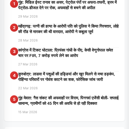
नूंह: मिडिल ईस्ट तनाव का असर, पेट्रोल पंपों पर अफरा-तफरी, ड्रम में
1
पेट्रोल-डीजल देने पर रोक, अफवाहों से बचने की अपील
29 Mar 2026
महेंद्रगढ़: पत्नी की हत्या के आरोपी पति को पुलिस ने किया गिरफ्तार, लोहे
2
की रॉड से मारकर की थी वारदात, आरोपी ने कबूला जुर्म
28 Mar 2026
कांग्रेस में टिकट घोटाला: प्रियंका गांधी के पीए, केसी वेणुगोपाल समेत
3
चार पर FIR, 7 करोड़ रुपये लेने का आरोप
27 Mar 2026
कुरुक्षेत्र: लाडवा में पशुओं की हड्डियां और खुर मिलने से मचा हड़कंप,
4
रोहिंग्या परिवारों पर गोवंश काटने का शक, फोरेंसिक जांच जारी
22 Mar 2026
नूंह मेवात: गैस संकट की अफवाहों पर विराम, पिनगवां एजेंसी बोली- सप्लाई
5
सामान्य, ग्रामीणों को 45 दिन की अवधि से हो रही दिक्कत
15 Mar 2026