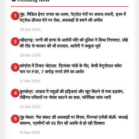
नूंह: मिडिल ईस्ट तनाव का असर, पेट्रोल पंपों पर अफरा-तफरी, ड्रम में
1
पेट्रोल-डीजल देने पर रोक, अफवाहों से बचने की अपील
29 Mar 2026
महेंद्रगढ़: पत्नी की हत्या के आरोपी पति को पुलिस ने किया गिरफ्तार, लोहे
2
की रॉड से मारकर की थी वारदात, आरोपी ने कबूला जुर्म
28 Mar 2026
कांग्रेस में टिकट घोटाला: प्रियंका गांधी के पीए, केसी वेणुगोपाल समेत
3
चार पर FIR, 7 करोड़ रुपये लेने का आरोप
27 Mar 2026
कुरुक्षेत्र: लाडवा में पशुओं की हड्डियां और खुर मिलने से मचा हड़कंप,
4
रोहिंग्या परिवारों पर गोवंश काटने का शक, फोरेंसिक जांच जारी
22 Mar 2026
नूंह मेवात: गैस संकट की अफवाहों पर विराम, पिनगवां एजेंसी बोली- सप्लाई
5
सामान्य, ग्रामीणों को 45 दिन की अवधि से हो रही दिक्कत
15 Mar 2026