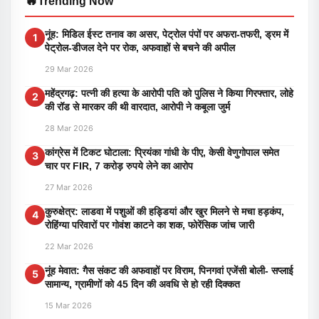
🔥
Trending Now
नूंह: मिडिल ईस्ट तनाव का असर, पेट्रोल पंपों पर अफरा-तफरी, ड्रम में
1
पेट्रोल-डीजल देने पर रोक, अफवाहों से बचने की अपील
29 Mar 2026
महेंद्रगढ़: पत्नी की हत्या के आरोपी पति को पुलिस ने किया गिरफ्तार, लोहे
2
की रॉड से मारकर की थी वारदात, आरोपी ने कबूला जुर्म
28 Mar 2026
कांग्रेस में टिकट घोटाला: प्रियंका गांधी के पीए, केसी वेणुगोपाल समेत
3
चार पर FIR, 7 करोड़ रुपये लेने का आरोप
27 Mar 2026
कुरुक्षेत्र: लाडवा में पशुओं की हड्डियां और खुर मिलने से मचा हड़कंप,
4
रोहिंग्या परिवारों पर गोवंश काटने का शक, फोरेंसिक जांच जारी
22 Mar 2026
नूंह मेवात: गैस संकट की अफवाहों पर विराम, पिनगवां एजेंसी बोली- सप्लाई
5
सामान्य, ग्रामीणों को 45 दिन की अवधि से हो रही दिक्कत
15 Mar 2026