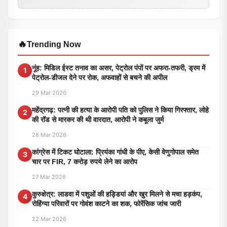
🔥
Trending Now
नूंह: मिडिल ईस्ट तनाव का असर, पेट्रोल पंपों पर अफरा-तफरी, ड्रम में
1
पेट्रोल-डीजल देने पर रोक, अफवाहों से बचने की अपील
29 Mar 2026
महेंद्रगढ़: पत्नी की हत्या के आरोपी पति को पुलिस ने किया गिरफ्तार, लोहे
2
की रॉड से मारकर की थी वारदात, आरोपी ने कबूला जुर्म
28 Mar 2026
कांग्रेस में टिकट घोटाला: प्रियंका गांधी के पीए, केसी वेणुगोपाल समेत
3
चार पर FIR, 7 करोड़ रुपये लेने का आरोप
27 Mar 2026
कुरुक्षेत्र: लाडवा में पशुओं की हड्डियां और खुर मिलने से मचा हड़कंप,
4
रोहिंग्या परिवारों पर गोवंश काटने का शक, फोरेंसिक जांच जारी
22 Mar 2026