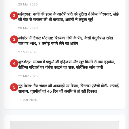
29 Mar 2026
महेंद्रगढ़: पत्नी की हत्या के आरोपी पति को पुलिस ने किया गिरफ्तार, लोहे
2
की रॉड से मारकर की थी वारदात, आरोपी ने कबूला जुर्म
28 Mar 2026
कांग्रेस में टिकट घोटाला: प्रियंका गांधी के पीए, केसी वेणुगोपाल समेत
3
चार पर FIR, 7 करोड़ रुपये लेने का आरोप
27 Mar 2026
कुरुक्षेत्र: लाडवा में पशुओं की हड्डियां और खुर मिलने से मचा हड़कंप,
4
रोहिंग्या परिवारों पर गोवंश काटने का शक, फोरेंसिक जांच जारी
22 Mar 2026
नूंह मेवात: गैस संकट की अफवाहों पर विराम, पिनगवां एजेंसी बोली- सप्लाई
5
सामान्य, ग्रामीणों को 45 दिन की अवधि से हो रही दिक्कत
15 Mar 2026