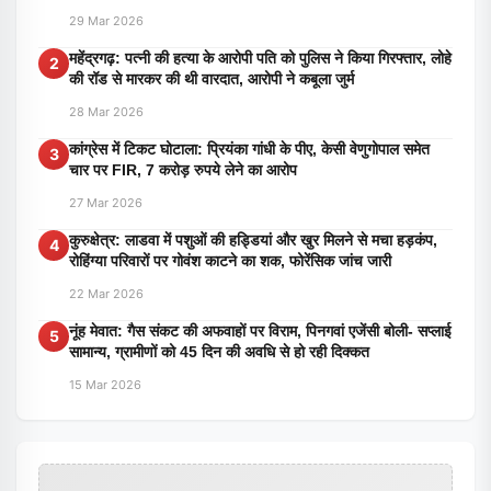
29 Mar 2026
महेंद्रगढ़: पत्नी की हत्या के आरोपी पति को पुलिस ने किया गिरफ्तार, लोहे
2
की रॉड से मारकर की थी वारदात, आरोपी ने कबूला जुर्म
28 Mar 2026
कांग्रेस में टिकट घोटाला: प्रियंका गांधी के पीए, केसी वेणुगोपाल समेत
3
चार पर FIR, 7 करोड़ रुपये लेने का आरोप
27 Mar 2026
कुरुक्षेत्र: लाडवा में पशुओं की हड्डियां और खुर मिलने से मचा हड़कंप,
4
रोहिंग्या परिवारों पर गोवंश काटने का शक, फोरेंसिक जांच जारी
22 Mar 2026
नूंह मेवात: गैस संकट की अफवाहों पर विराम, पिनगवां एजेंसी बोली- सप्लाई
5
सामान्य, ग्रामीणों को 45 दिन की अवधि से हो रही दिक्कत
15 Mar 2026