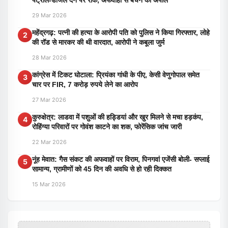
पेट्रोल-डीजल देने पर रोक, अफवाहों से बचने की अपील
29 Mar 2026
महेंद्रगढ़: पत्नी की हत्या के आरोपी पति को पुलिस ने किया गिरफ्तार, लोहे
2
की रॉड से मारकर की थी वारदात, आरोपी ने कबूला जुर्म
28 Mar 2026
कांग्रेस में टिकट घोटाला: प्रियंका गांधी के पीए, केसी वेणुगोपाल समेत
3
चार पर FIR, 7 करोड़ रुपये लेने का आरोप
27 Mar 2026
कुरुक्षेत्र: लाडवा में पशुओं की हड्डियां और खुर मिलने से मचा हड़कंप,
4
रोहिंग्या परिवारों पर गोवंश काटने का शक, फोरेंसिक जांच जारी
22 Mar 2026
नूंह मेवात: गैस संकट की अफवाहों पर विराम, पिनगवां एजेंसी बोली- सप्लाई
5
सामान्य, ग्रामीणों को 45 दिन की अवधि से हो रही दिक्कत
15 Mar 2026