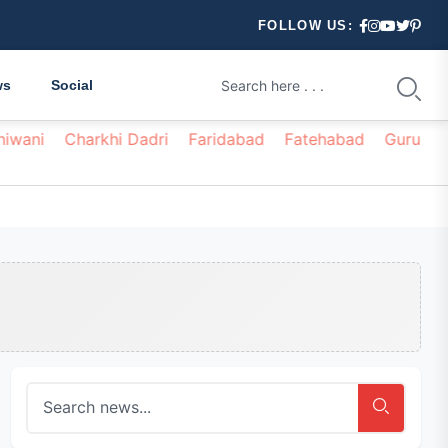
FOLLOW US:
ws
Social
hiwani
Charkhi Dadri
Faridabad
Fatehabad
Gurugr