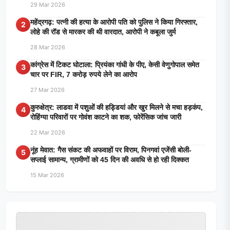
29 Mar 2026
महेंद्रगढ़: पत्नी की हत्या के आरोपी पति को पुलिस ने किया गिरफ्तार,
2
लोहे की रॉड से मारकर की थी वारदात, आरोपी ने कबूला जुर्म
28 Mar 2026
कांग्रेस में टिकट घोटाला: प्रियंका गांधी के पीए, केसी वेणुगोपाल समेत
3
चार पर FIR, 7 करोड़ रुपये लेने का आरोप
27 Mar 2026
कुरुक्षेत्र: लाडवा में पशुओं की हड्डियां और खुर मिलने से मचा हड़कंप,
4
रोहिंग्या परिवारों पर गोवंश काटने का शक, फोरेंसिक जांच जारी
22 Mar 2026
नूंह मेवात: गैस संकट की अफवाहों पर विराम, पिनगवां एजेंसी बोली-
5
सप्लाई सामान्य, ग्रामीणों को 45 दिन की अवधि से हो रही दिक्कत
15 Mar 2026