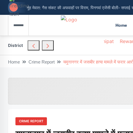
नूंह मेवात: गैस संकट की अफवाहों पर विराम, पिनगवां एजेंसी बोली- सप्लाई 
Home
hendragarh
Nuh
Palwal
Panchkula
Panipat
Rewar
District
Home
Crime Report
यमुनानगर में जसबीर हत्या मामले में फरार आरो
CRIME REPORT