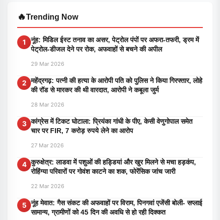
🔥
Trending Now
नूंह: मिडिल ईस्ट तनाव का असर, पेट्रोल पंपों पर अफरा-तफरी, ड्रम में
1
पेट्रोल-डीजल देने पर रोक, अफवाहों से बचने की अपील
29 Mar 2026
महेंद्रगढ़: पत्नी की हत्या के आरोपी पति को पुलिस ने किया गिरफ्तार, लोहे
2
की रॉड से मारकर की थी वारदात, आरोपी ने कबूला जुर्म
28 Mar 2026
कांग्रेस में टिकट घोटाला: प्रियंका गांधी के पीए, केसी वेणुगोपाल समेत
3
चार पर FIR, 7 करोड़ रुपये लेने का आरोप
27 Mar 2026
कुरुक्षेत्र: लाडवा में पशुओं की हड्डियां और खुर मिलने से मचा हड़कंप,
4
रोहिंग्या परिवारों पर गोवंश काटने का शक, फोरेंसिक जांच जारी
22 Mar 2026
नूंह मेवात: गैस संकट की अफवाहों पर विराम, पिनगवां एजेंसी बोली- सप्लाई
5
सामान्य, ग्रामीणों को 45 दिन की अवधि से हो रही दिक्कत